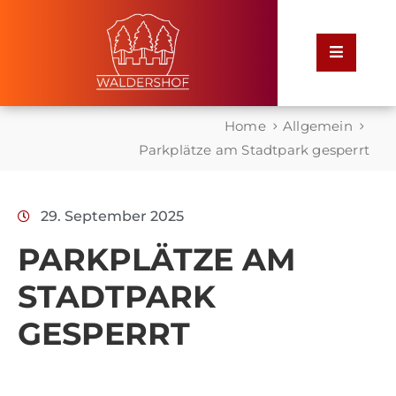
Home
Home
Allgemein
Rathaus
Parkplätze am Stadtpark gesperrt
Service
29. September 2025
für
Bürger
PARKPLÄTZE AM
STADTPARK
Leben
in
GESPERRT
Waldershof