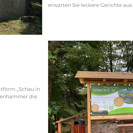
erwarten Sie leckere Gerichte aus
attform „Schau in
osenhammer die