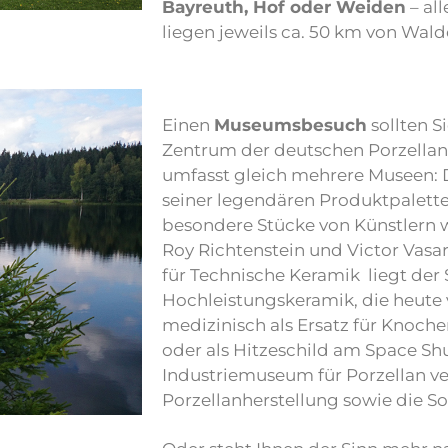
Bayreuth, Hof oder Weiden
– al
liegen jeweils ca. 50 km von Wald
Einen
Museumsbesuch
sollten S
Zentrum der deutschen Porzellani
umfasst gleich mehrere Museen: 
seiner legendären Produktpalette 
besondere Stücke von Künstlern w
Roy Richtenstein und Victor Vas
für Technische Keramik liegt der
Hochleistungskeramik, die heute 
medizinisch als Ersatz für Knoch
oder als Hitzeschild am Space Sh
Industriemuseum für Porzellan ve
Porzellanherstellung sowie die So