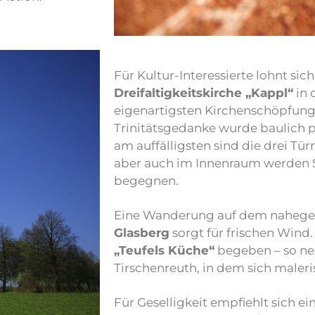
Für Kultur-Interessierte lohnt sic
Dreifaltigkeitskirche „Kappl“
in 
eigenartigsten Kirchenschöpfung
Trinitätsgedanke wurde baulich p
am auffälligsten sind die drei T
aber auch im Innenraum werden S
begegnen.
Eine Wanderung auf dem nahegel
Glasberg
sorgt für frischen Wind.
„Teufels Küche“
begeben – so nen
Tirschenreuth, in dem sich maler
Für Geselligkeit empfiehlt sich ei