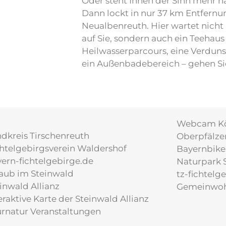
Oder steht Ihnen der Sinn mehr 
Dann lockt in nur 37 km Entfernu
Neualbenreuth. Hier wartet nicht
auf Sie, sondern auch ein Teehau
Heilwasserparcours, eine Verdun
ein Außenbadebereich – gehen Sie
Webcam Kö
dkreis Tirschenreuth
Oberpfälze
htelgebirgsverein Waldershof
Bayernbike
ern-fichtelgebirge.de
Naturpark S
aub im Steinwald
tz-fichtelg
inwald Allianz
Gemeinwoh
eraktive Karte der Steinwald Allianz
rnatur Veranstaltungen