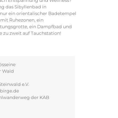
nach Entspannung und Wellness?
ng das Sibyllenbad in
 nur ein orientalischer Badetempel
s mit Ruhezonen, ein
stungsgrotte, ein Dampfbad und
 zu zweit auf Tauchstation!
sseine
r Wald
teinwald e.V.
ebirge.de
lwanderweg der KAB