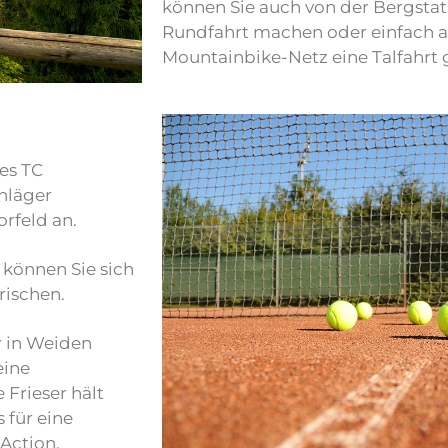
können Sie auch von der Bergstat
Rundfahrt machen oder einfach 
Mountainbike-Netz eine Talfahrt 
es TC
hläger
rfeld an.
 können Sie sich
frischen.
r in Weiden
eine
Frieser hält
 für eine
Action.