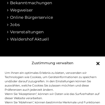
Bekanntmachungen
Wegweiser
Online Bürgerservice
Jobs
Veranstaltungen
Waldershof Aktuell
RECHTLICHES
Zustimmung verwalten
Impressum
Um Ihnen ein optimales Erlebnis zu bieten, verwenden wir
Datenschutz
Technologien wie Cookies, um Geräteinformationen zu speichern
und/oder darauf zuzugreifen. In den Einstellungen können Sie
Cookie-Richtline
auswählen, welche Cookies Sie zulassen möchten und diese
Präferenzen auch jederzeit ändern.
Barrierefreiheitserklärung
Wenn Sie "Akzeptieren", können wir Daten wie das Surfverhalten auf
Kontakt
dieser Website verarbeiten.
Wenn Sie "Ablehnen", können bestimmte Merkmale und Funktionen