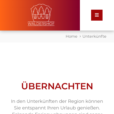
Home
Home
Unterkünfte
Rathaus
Service
für
Bürger
ÜBERNACHTEN
Leben
in
Waldershof
In den Unterkünften der Region können
Sie entspannt Ihren Urlaub genießen.