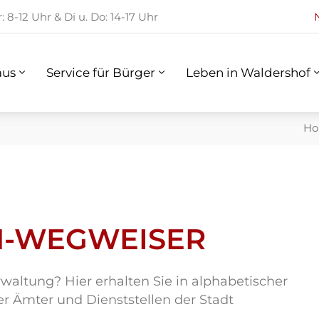
 8-12 Uhr & Di u. Do: 14-17 Uhr
us
Service für Bürger
Leben in Waldershof
aus
Service für Bürger
Leben in Waldershof
H
-WEGWEISER
altung? Hier erhalten Sie in alphabetischer
r Ämter und Dienststellen der Stadt