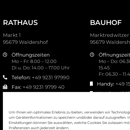
RATHAUS
BAUHOF
Markt 1
Marktredwitzer 
95679 Waldershof
95679 Waldersh
Öffnungszeiten
Öffnungszei
Mo – Fr: 8.00 – 12.00
Mo – Do: 06.30
Di u. Do: 14.00 – 17.00 Uhr
15.45
Fr: 06.30 – 11.
Telefon:
+49 9231 97990
Handy:
+49 1
Fax:
+49 9231 9799 40
Handy:
+49 1
Mail:
kontakt@waldershof.de
Mail:
stadtbauho
Um Ihnen ein optimales Erlebnis zu bieten, verwenden wir Technolog
um Geräteinformationen zu speichern und/oder darauf zuzugreifen. I
Einstellungen können Sie auswählen, welche Cookies Sie zulassen mö
Präferenzen auch jederzeit ändern.