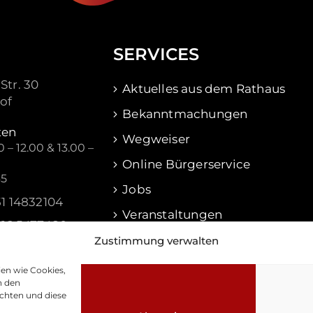
SERVICES
Str. 30
Aktuelles aus dem Rathaus
of
Bekanntmachungen
ten
Wegweiser
 – 12.00 & 13.00 –
Online Bürgerservice
45
Jobs
51 14832104
Veranstaltungen
516 5477480
Waldershof Aktuell
Zustimmung verwalten
f@waldershof.de
ien wie Cookies,
n den
chten und diese