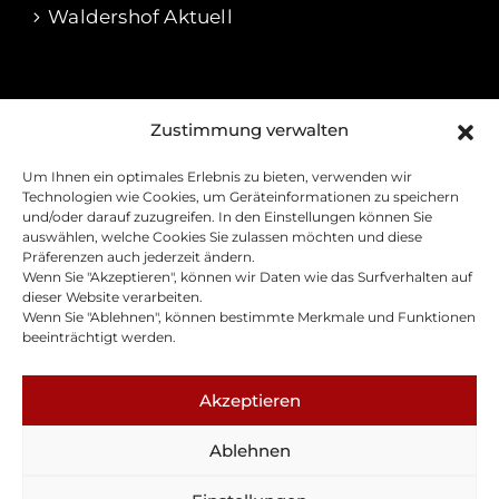
Waldershof Aktuell
RECHTLICHES
Zustimmung verwalten
Impressum
Um Ihnen ein optimales Erlebnis zu bieten, verwenden wir
Datenschutz
Technologien wie Cookies, um Geräteinformationen zu speichern
und/oder darauf zuzugreifen. In den Einstellungen können Sie
Cookie-Richtline
auswählen, welche Cookies Sie zulassen möchten und diese
Präferenzen auch jederzeit ändern.
Barrierefreiheitserklärung
Wenn Sie "Akzeptieren", können wir Daten wie das Surfverhalten auf
Kontakt
dieser Website verarbeiten.
Wenn Sie "Ablehnen", können bestimmte Merkmale und Funktionen
Presse
beeinträchtigt werden.
Akzeptieren
Ablehnen