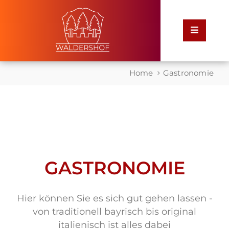
Home
Home
Gastronomie
Rathaus
Service
für
Bürger
GASTRONOMIE
Leben
in
Waldershof
Hier können Sie es sich gut gehen lassen -
von traditionell bayrisch bis original
italienisch ist alles dabei