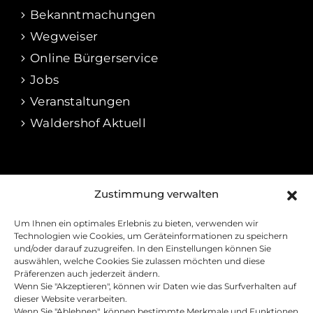
Bekanntmachungen
Wegweiser
Online Bürgerservice
Jobs
Veranstaltungen
Waldershof Aktuell
RECHTLICHES
Zustimmung verwalten
Impressum
Um Ihnen ein optimales Erlebnis zu bieten, verwenden wir
Datenschutz
Technologien wie Cookies, um Geräteinformationen zu speichern
und/oder darauf zuzugreifen. In den Einstellungen können Sie
Cookie-Richtline
auswählen, welche Cookies Sie zulassen möchten und diese
Präferenzen auch jederzeit ändern.
Barrierefreiheitserklärung
Wenn Sie "Akzeptieren", können wir Daten wie das Surfverhalten auf
Kontakt
dieser Website verarbeiten.
Wenn Sie "Ablehnen", können bestimmte Merkmale und Funktionen