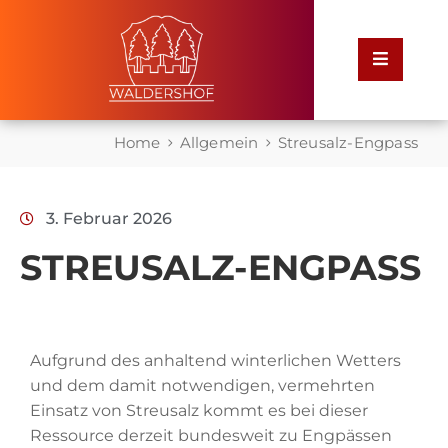
Home
Home
Allgemein
Streusalz-Engpass
Rathaus
3. Februar 2026
Service
für
STREUSALZ-ENGPASS
Bürger
Leben
Aufgrund des anhaltend winterlichen Wetters
in
Waldershof
und dem damit notwendigen, vermehrten
Einsatz von Streusalz kommt es bei dieser
Ressource derzeit bundesweit zu Engpässen