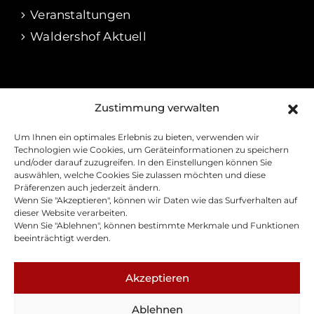
Veranstaltungen
Waldershof Aktuell
RECHTLICHES
Zustimmung verwalten
Impressum
Um Ihnen ein optimales Erlebnis zu bieten, verwenden wir
Datenschutz
Technologien wie Cookies, um Geräteinformationen zu speichern
und/oder darauf zuzugreifen. In den Einstellungen können Sie
Cookie-Richtline
auswählen, welche Cookies Sie zulassen möchten und diese
Präferenzen auch jederzeit ändern.
Barrierefreiheitserklärung
Wenn Sie "Akzeptieren", können wir Daten wie das Surfverhalten auf
Kontakt
dieser Website verarbeiten.
Wenn Sie "Ablehnen", können bestimmte Merkmale und Funktionen
Presse
beeinträchtigt werden.
Akzeptieren
Ablehnen