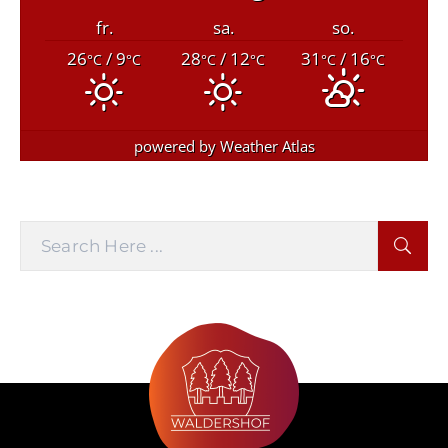
fr.
sa.
so.
26
/ 9
28
/ 12
31
/ 16
°C
°C
°C
°C
°C
°C
powered by
Weather Atlas