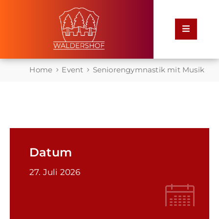
Home
Home
Event
Seniorengymnastik mit Musik
Rathaus
Service
für
Bürger
Datum
Leben
27. Juli 2026
in
Waldershof