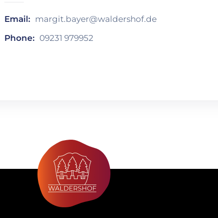
Email:
margit.bayer@waldershof.de
Phone:
09231 979952