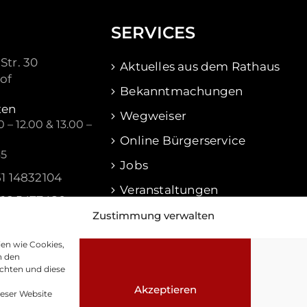
SERVICES
Str. 30
Aktuelles aus dem Rathaus
of
Bekanntmachungen
ten
Wegweiser
 – 12.00 & 13.00 –
Online Bürgerservice
45
Jobs
51 14832104
Veranstaltungen
516 5477480
Waldershof Aktuell
Zustimmung verwalten
f@waldershof.de
ien wie Cookies,
n den
chten und diese
Akzeptieren
ieser Website