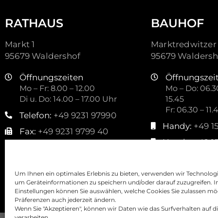
RATHAUS
BAUHOF
Markt 1
Marktredwitzer 
95679 Waldershof
95679 Waldersh
Öffnungszeiten
Öffnungszei
Mo – Fr: 8.00 – 12.00
Mo – Do: 06.30
Di u. Do: 14.00 – 17.00 Uhr
15.45
Fr: 06.30 – 11.
Telefon:
+49 9231 97990
Handy:
+49 1
Fax:
+49 9231 9799 40
Handy:
+49 1
Mail:
kontakt@waldershof.de
Mail:
stadtbauho
Um Ihnen ein optimales Erlebnis zu bieten, verwenden wir Technolog
um Geräteinformationen zu speichern und/oder darauf zuzugreifen. I
Einstellungen können Sie auswählen, welche Cookies Sie zulassen mö
Präferenzen auch jederzeit ändern.
Wenn Sie "Akzeptieren", können wir Daten wie das Surfverhalten auf d
verarbeiten.