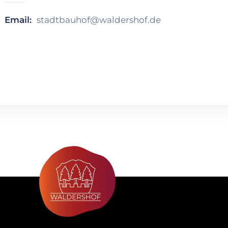
Email:
stadtbauhof@waldershof.de