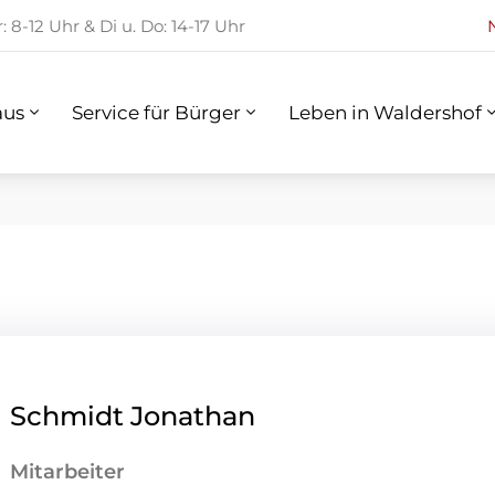
 8-12 Uhr & Di u. Do: 14-17 Uhr
us
Service für Bürger
Leben in Waldershof
aus
Service für Bürger
Leben in Waldershof
Schmidt Jonathan
Mitarbeiter