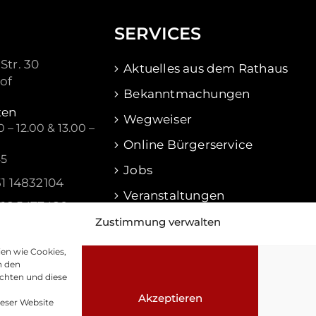
SERVICES
Str. 30
Aktuelles aus dem Rathaus
of
Bekanntmachungen
ten
Wegweiser
 – 12.00 & 13.00 –
Online Bürgerservice
45
Jobs
51 14832104
Veranstaltungen
516 5477480
Waldershof Aktuell
Zustimmung verwalten
f@waldershof.de
ien wie Cookies,
n den
chten und diese
Akzeptieren
ieser Website