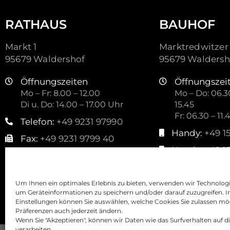
RATHAUS
BAUHOF
Markt 1
Marktredwitzer 
95679 Waldershof
95679 Waldersh
Öffnungszeiten
Öffnungszei
Mo – Fr: 8.00 – 12.00
Mo – Do: 06.30
Di u. Do: 14.00 – 17.00 Uhr
15.45
Fr: 06.30 – 11.
Telefon:
+49 9231 97990
Handy:
+49 1
Fax:
+49 9231 9799 40
Handy:
+49 1
Mail:
kontakt@waldershof.de
Mail:
stadtbauho
Um Ihnen ein optimales Erlebnis zu bieten, verwenden wir Technolog
um Geräteinformationen zu speichern und/oder darauf zuzugreifen. I
Einstellungen können Sie auswählen, welche Cookies Sie zulassen mö
Präferenzen auch jederzeit ändern.
Wenn Sie "Akzeptieren", können wir Daten wie das Surfverhalten auf d
verarbeiten.