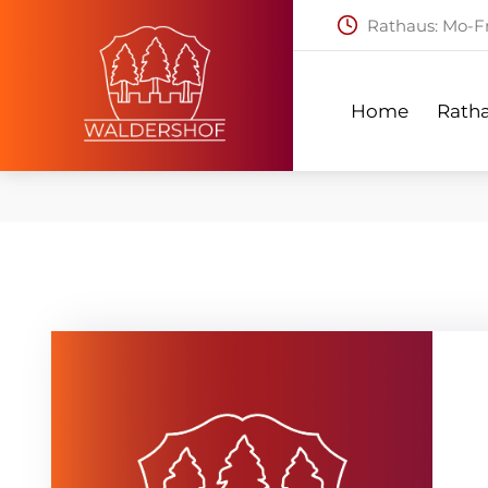
Rathaus: Mo-Fr:
Home
Ratha
Home
Rath