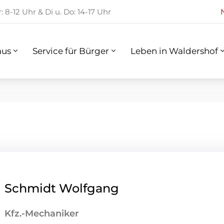
 8-12 Uhr & Di u. Do: 14-17 Uhr
us
Service für Bürger
Leben in Waldershof
aus
Service für Bürger
Leben in Waldershof
Schmidt Wolfgang
Kfz.-Mechaniker