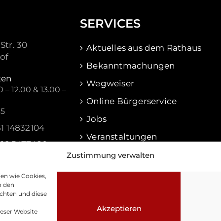
SERVICES
Str. 30
Aktuelles aus dem Rathaus
of
Bekanntmachungen
ten
Wegweiser
 – 12.00 & 13.00 –
Online Bürgerservice
45
Jobs
51 14832104
Veranstaltungen
516 5477480
Waldershof Aktuell
Zustimmung verwalten
f@waldershof.de
ien wie Cookies,
n den
chten und diese
Akzeptieren
ieser Website