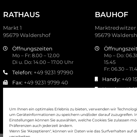
RATHAUS
BAUHOF
Markt 1
Marktredwitzer 
95679 Waldershof
95679 Waldersh
Öffnungszeiten
Öffnungszei
Mo – Fr: 8.00 – 12.00
Mo – Do: 06.30
Di u. Do: 14.00 – 17.00 Uhr
15.45
Fr: 06.30 – 11.
Telefon:
+49 9231 97990
Handy:
+49 1
Fax:
+49 9231 9799 40
Handy:
+49 1
Mail:
kontakt@waldershof.de
Mail:
stadtbauho
Um Ihnen ein optimales Erlebnis zu bieten, verwenden wir Technolog
um Geräteinformationen zu speichern und/oder darauf zuzugreifen. I
Einstellungen können Sie auswählen, welche Cookies Sie zulassen mö
Präferenzen auch jederzeit ändern.
Wenn Sie "Akzeptieren", können wir Daten wie das Surfverhalten auf d
verarbeiten.