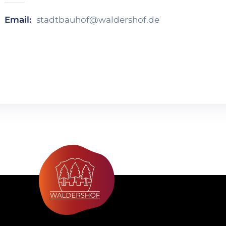
Email:
stadtbauhof@waldershof.de