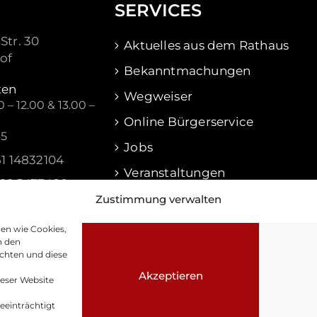
SERVICES
Str. 30
Aktuelles aus dem Rathaus
of
Bekanntmachungen
ten
Wegweiser
 – 12.00 & 13.00 –
Online Bürgerservice
45
Jobs
51 14832104
Veranstaltungen
516 5477480
Waldershof Aktuell
Zustimmung verwalten
f@waldershof.de
ien wie Cookies,
n den
chten und diese
Akzeptieren
ieser Website
einträchtigt