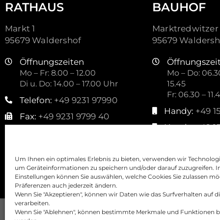
RATHAUS
BAUHOF
Markt 1
Marktredwitzer 
95679 Waldershof
95679 Waldersh
Öffnungszeiten
Öffnungszei
Mo – Fr: 8.00 – 12.00
Mo – Do: 06.30
Di u. Do: 14.00 – 17.00 Uhr
15.45
Fr: 06.30 – 11.
Telefon:
+49 9231 97990
Handy:
+49 1
Fax:
+49 9231 9799 40
Handy:
+49 1
Mail:
kontakt@waldershof.de
Mail:
stadtbauho
Um Ihnen ein optimales Erlebnis zu bieten, verwenden wir Technolog
um Geräteinformationen zu speichern und/oder darauf zuzugreifen. I
Einstellungen können Sie auswählen, welche Cookies Sie zulassen mö
Präferenzen auch jederzeit ändern.
Wenn Sie "Akzeptieren", können wir Daten wie das Surfverhalten auf d
verarbeiten.
Wenn Sie "Ablehnen", können bestimmte Merkmale und Funktionen be