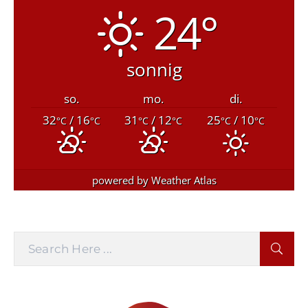
24°
sonnig
so.
mo.
di.
32
/ 16
31
/ 12
25
/ 10
°C
°C
°C
°C
°C
°C
powered by
Weather Atlas