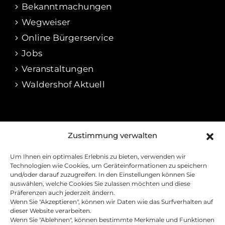
Bekanntmachungen
Wegweiser
Online Bürgerservice
Jobs
Veranstaltungen
Waldershof Aktuell
RECHTLICHES
Zustimmung verwalten
Impressum
Um Ihnen ein optimales Erlebnis zu bieten, verwenden wir
Datenschutz
Technologien wie Cookies, um Geräteinformationen zu speichern
und/oder darauf zuzugreifen. In den Einstellungen können Sie
Cookie-Richtline
auswählen, welche Cookies Sie zulassen möchten und diese
Präferenzen auch jederzeit ändern.
Barrierefreiheitserklärung
Wenn Sie "Akzeptieren", können wir Daten wie das Surfverhalten auf
Kontakt
dieser Website verarbeiten.
Wenn Sie "Ablehnen", können bestimmte Merkmale und Funktionen