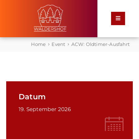
Home
Home
Event
ACW: Oldtimer-Ausfahrt
Rathaus
Service
für
Bürger
Datum
Leben
19. September 2026
in
Waldershof