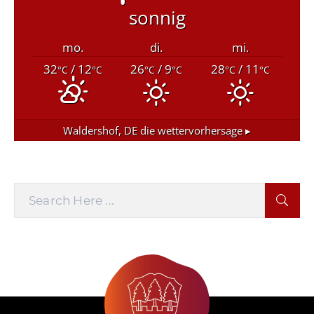
sonnig
mo.
di.
mi.
32
/ 12
26
/ 9
28
/ 11
°C
°C
°C
°C
°C
°C
Waldershof, DE
die wettervorhersage ▸