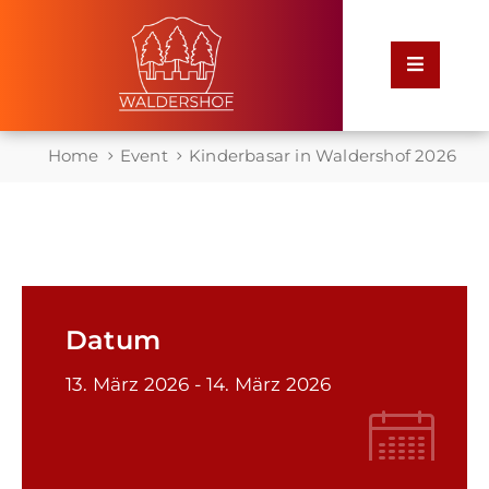
Home
Home
Event
Kinderbasar in Waldershof 2026
Rathaus
Service
für
Bürger
Datum
Leben
13. März 2026
- 14. März 2026
in
Waldershof