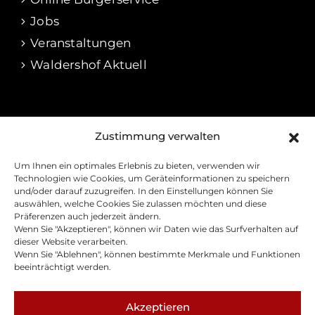
Jobs
Veranstaltungen
Waldershof Aktuell
RECHTLICHES
Zustimmung verwalten
Impressum
Um Ihnen ein optimales Erlebnis zu bieten, verwenden wir
Datenschutz
Technologien wie Cookies, um Geräteinformationen zu speichern
und/oder darauf zuzugreifen. In den Einstellungen können Sie
Cookie-Richtline
auswählen, welche Cookies Sie zulassen möchten und diese
Präferenzen auch jederzeit ändern.
Barrierefreiheitserklärung
Wenn Sie "Akzeptieren", können wir Daten wie das Surfverhalten auf
Kontakt
dieser Website verarbeiten.
Wenn Sie "Ablehnen", können bestimmte Merkmale und Funktionen
Presse
beeinträchtigt werden.
Akzeptieren